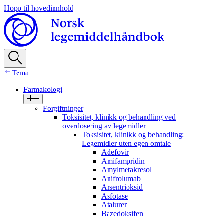
Hopp til hovedinnhold
Tema
Farmakologi
Forgiftninger
Toksisitet, klinikk og behandling ved
overdosering av legemidler
Toksisitet, klinikk og behandling:
Legemidler uten egen omtale
Adefovir
Amifampridin
Amylmetakresol
Anifrolumab
Arsentrioksid
Asfotase
Ataluren
Bazedoksifen