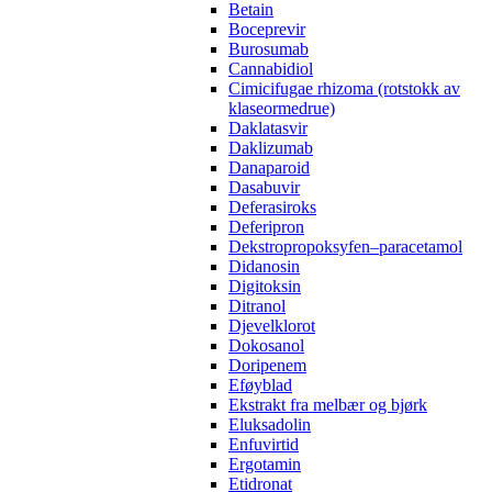
Betain
Boceprevir
Burosumab
Cannabidiol
Cimicifugae rhizoma (rotstokk av
klaseormedrue)
Daklatasvir
Daklizumab
Danaparoid
Dasabuvir
Deferasiroks
Deferipron
Dekstropropoksyfen–paracetamol
Didanosin
Digitoksin
Ditranol
Djevelklorot
Dokosanol
Doripenem
Eføyblad
Ekstrakt fra melbær og bjørk
Eluksadolin
Enfuvirtid
Ergotamin
Etidronat