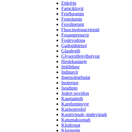
Etilefrin
Famciklovir
Fenfluramin
Fentolamin
Fezolinetant
Fluocinolonacetonid
Fosamprenavir‌ ‍ ​‍​‍‌‍ ‌ ​‍‌‍‍‌‌‍‌ ‌‍‍‌‌‍ ‍​‍​‍​ ‍‍​‍​‍‌ ​ ‌‍​‌‌‍ ‍‌‍‍‌‌ ‌​‌ ‍‌​‍ ‍‌‍‍‌‌‍ ​‍​‍​‍ ​​‍​‍‌‍‍​‌ ​‍‌‍‌‌‌‍‌‍​‍​‍​ ‍‍​‍​‍​‍ ‌ ​ ‌ ‌​‌ ‌‌‌‍‌​‌‍‍‌‌‍ ​‍ ‌‍‍‌‌‍ ‍‌ ‌​‌‍‌‌‌‍ ‍‌ ‌​​‍ ‌‍‌‌‌‍‌​‌‍‍‌‌ ‌​​‍ ‌‍ ‌‌‍ ‌‍‌​‌‍‌‌​ ‌‌ ​​‌ ​‍‌‍‌‌‌ ​ ‌‍‌‌‌‍ ‍‌ ‌​‌‍​‌‌ ‌​‌‍‍‌‌‍ ‌‍ ‍​ ‍ ‌‍‍‌‌‍‌​​ ‌​ ‌​‌‍‌‌​ ‌‍​ ‌​​ ‍​​ ​​​ ‌​​ ‌ ​‍ ‌‌‍​ ‌‍‌‍‌‍‌​‌‍‌‌​‍ ‌​ ‌​‌‍​‌​ ​ ​ ‍‌​‍ ‌​ ‍​‌‍​‍‌‍‌‌​ ‌‌​‍ ‌​ ‌‍​ ‌​​ ‌‌‌‍‌‌​ ​‍​ ‌‍‌‍‌​‌‍‌‍‌‍‌‍‌‍‌‍​ ‌‍​ ‍​​ ‍ ‌ ‌​‌ ‍‌‌ ​​‌‍‌‌​ ‌‌ ​ ‌ ‌‌‌‍​‍‌ ​ ‌ ‌​‌‍​‌‌‍ ‍‌‍​ ‌‍‌‌​ ‍ ‌ ​​‌‍​‌‌ ‌​‌‍‍​​ ‌‌‍ ‍‌‍​‌‌‍ ‌‌‍‌‌​ ‌‍​‍‌‍​‌‌ ​ ‌‍‌‌‌‌‌‌‌ ​‍‌‍ ​​ ‌​‍‌‌​ ​‍‌​‌‍‌ ​ ‌ ‌​‌ ‌‌‌‍‌​‌‍‍‌‌‍ ​‍‌‍‌‍‍‌‌‍‌​​ ‌​ ‌​‌‍‌‌​ ‌‍​ ‌​​ ‍​​ ​​​ ‌​​ ‌ ​‍ ‌‌‍​ ‌‍‌‍‌‍‌​‌‍‌‌​‍ ‌​ ‌​‌‍​‌​ ​ ​ ‍‌​‍ ‌​ ‍​‌‍​‍‌‍‌‌​ ‌‌​‍ ‌​ ‌‍​ ‌​​ ‌‌‌‍‌‌​ ​‍​ ‌‍‌‍‌​‌‍‌‍‌‍‌‍‌‍‌‍​ ‌‍​ ‍​​‍‌‍‌ ‌​‌ ‍‌‌ ​​‌‍‌‌​ ‌‌ ​ ‌ ‌‌‌‍​‍‌ ​ ‌ ‌​‌‍​‌‌‍ ‍‌‍​ ‌‍‌‌​‍‌‍‌ ​​‌‍​‌‌ ‌​‌‍‍​​ ‌‌‍ ‍‌‍​‌‌‍ ‌‌‍‌‌​‍‌‍‌ ​​‌‍‌‌‌ ​‍‌ ​ ‌ ​​‌‍‌‌‌‍​ ‌ ‌​‌‍‍‌‌ ‌‍‌‍‌‌​ ‌‌ ​​‌ ‌‌‌‍​‍‌‍ ​‌‍‍‌‌ ​ ‌‍‍​‌‍‌‌‌‍‌​​‍​‍‌ ‌
Foslevodopa
Gadopiklenol
Glasdegib
Glyserolfenylbutyrat
Hestekastanje
Imlifidase
Indinavir
Ingenolmebutat
Inotersen
Isradipin
Jodert povidon
Kapmatinib
Kargluminsyre
Karisoprodol
Kasirivimab–imdevimab
Katumaksomab
Klodronat
Klormetin