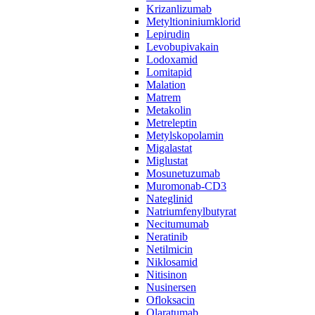
Krizanlizumab
Metyltioniniumklorid
Lepirudin
Levobupivakain
Lodoxamid
Lomitapid
Malation
Matrem
Metakolin
Metreleptin
Metylskopolamin
Migalastat
Miglustat
Mosunetuzumab
Muromonab-CD3
Nateglinid
Natriumfenylbutyrat
Necitumumab
Neratinib
Netilmicin
Niklosamid
Nitisinon
Nusinersen
Ofloksacin
Olaratumab