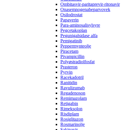
Ombitasvir-paritaprevir-ritonavir
Onasemnogenabeparvovek
Osilodrostat
Papaverin
Para-aminosalisylsyre
Pegcetakoplan
Pegunigalsidase alfa
Pemigatinib
Peppermynteolje
Piracetam
Pivampicillin
Polyøstradiolfosfat
Prasteron
Pyrvin
Racekadotril
Ranitidin
Ravulizumab
Regadenoson
Remimazolam
Retigabin
Rimeksolon
Risdiplam
Rosiglitazon
Rosmarinolje
Sakinavir