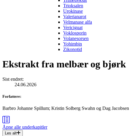
Trimetreksat
Trioksalen
Urokinase
Valerianarot
Velmanase alfa
Vericiguat
Voklosporin
Volanesorsen
Yohimbin
Zikonotid
Ekstrakt fra melbær og bjørk
Sist endret
:
24.06.2026
Forfattere
:
Barbro Johanne Spillum
;
Kristin Solberg Swahn
og
Dag Jacobsen
Åpne alle
underkapitler
Les alt