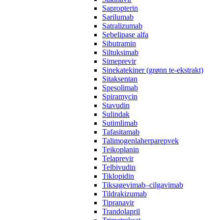
Sapropterin
Sarilumab
Satralizumab
Sebelipase alfa
Sibutramin
Siltuksimab
Simeprevir
Sinekatekiner (grønn te-ekstrakt)
Sitaksentan
Spesolimab
Spiramycin
Stavudin
Sulindak
Sutimlimab
Tafasitamab
Talimogenlaherparepvek
Teikoplanin
Telaprevir
Telbivudin
Tiklopidin
Tiksagevimab–cilgavimab
Tildrakizumab
Tipranavir
Trandolapril