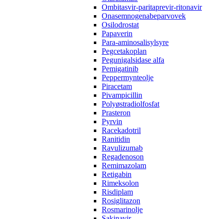
Ombitasvir-paritaprevir-ritonavir
Onasemnogenabeparvovek
Osilodrostat
Papaverin
Para-aminosalisylsyre
Pegcetakoplan
Pegunigalsidase alfa
Pemigatinib
Peppermynteolje
Piracetam
Pivampicillin
Polyøstradiolfosfat
Prasteron
Pyrvin
Racekadotril
Ranitidin
Ravulizumab
Regadenoson
Remimazolam
Retigabin
Rimeksolon
Risdiplam
Rosiglitazon
Rosmarinolje
Sakinavir