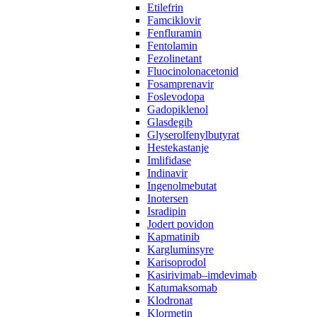
Etilefrin
Famciklovir
Fenfluramin
Fentolamin
Fezolinetant
Fluocinolonacetonid
Fosamprenavir‌ ‍ ​‍​‍‌‍ ‌ ​‍‌‍‍‌‌‍‌ ‌‍‍‌‌‍ ‍​‍​‍​ ‍‍​‍​‍‌ ​ ‌‍​‌‌‍ ‍‌‍‍‌‌ ‌​‌ ‍‌​‍ ‍‌‍‍‌‌‍ ​‍​‍​‍ ​​‍​‍‌‍‍​‌ ​‍‌‍‌‌‌‍‌‍​‍​‍​ ‍‍​‍​‍​‍ ‌ ​ ‌ ‌​‌ ‌‌‌‍‌​‌‍‍‌‌‍ ​‍ ‌‍‍‌‌‍ ‍‌ ‌​‌‍‌‌‌‍ ‍‌ ‌​​‍ ‌‍‌‌‌‍‌​‌‍‍‌‌ ‌​​‍ ‌‍ ‌‌‍ ‌‍‌​‌‍‌‌​ ‌‌ ​​‌ ​‍‌‍‌‌‌ ​ ‌‍‌‌‌‍ ‍‌ ‌​‌‍​‌‌ ‌​‌‍‍‌‌‍ ‌‍ ‍​ ‍ ‌‍‍‌‌‍‌​​ ‌​ ‌​‌‍‌‌​ ‌‍​ ‌​​ ‍​​ ​​​ ‌​​ ‌ ​‍ ‌‌‍​ ‌‍‌‍‌‍‌​‌‍‌‌​‍ ‌​ ‌​‌‍​‌​ ​ ​ ‍‌​‍ ‌​ ‍​‌‍​‍‌‍‌‌​ ‌‌​‍ ‌​ ‌‍​ ‌​​ ‌‌‌‍‌‌​ ​‍​ ‌‍‌‍‌​‌‍‌‍‌‍‌‍‌‍‌‍​ ‌‍​ ‍​​ ‍ ‌ ‌​‌ ‍‌‌ ​​‌‍‌‌​ ‌‌ ​ ‌ ‌‌‌‍​‍‌ ​ ‌ ‌​‌‍​‌‌‍ ‍‌‍​ ‌‍‌‌​ ‍ ‌ ​​‌‍​‌‌ ‌​‌‍‍​​ ‌‌‍ ‍‌‍​‌‌‍ ‌‌‍‌‌​ ‌‍​‍‌‍​‌‌ ​ ‌‍‌‌‌‌‌‌‌ ​‍‌‍ ​​ ‌​‍‌‌​ ​‍‌​‌‍‌ ​ ‌ ‌​‌ ‌‌‌‍‌​‌‍‍‌‌‍ ​‍‌‍‌‍‍‌‌‍‌​​ ‌​ ‌​‌‍‌‌​ ‌‍​ ‌​​ ‍​​ ​​​ ‌​​ ‌ ​‍ ‌‌‍​ ‌‍‌‍‌‍‌​‌‍‌‌​‍ ‌​ ‌​‌‍​‌​ ​ ​ ‍‌​‍ ‌​ ‍​‌‍​‍‌‍‌‌​ ‌‌​‍ ‌​ ‌‍​ ‌​​ ‌‌‌‍‌‌​ ​‍​ ‌‍‌‍‌​‌‍‌‍‌‍‌‍‌‍‌‍​ ‌‍​ ‍​​‍‌‍‌ ‌​‌ ‍‌‌ ​​‌‍‌‌​ ‌‌ ​ ‌ ‌‌‌‍​‍‌ ​ ‌ ‌​‌‍​‌‌‍ ‍‌‍​ ‌‍‌‌​‍‌‍‌ ​​‌‍​‌‌ ‌​‌‍‍​​ ‌‌‍ ‍‌‍​‌‌‍ ‌‌‍‌‌​‍‌‍‌ ​​‌‍‌‌‌ ​‍‌ ​ ‌ ​​‌‍‌‌‌‍​ ‌ ‌​‌‍‍‌‌ ‌‍‌‍‌‌​ ‌‌ ​​‌ ‌‌‌‍​‍‌‍ ​‌‍‍‌‌ ​ ‌‍‍​‌‍‌‌‌‍‌​​‍​‍‌ ‌
Foslevodopa
Gadopiklenol
Glasdegib
Glyserolfenylbutyrat
Hestekastanje
Imlifidase
Indinavir
Ingenolmebutat
Inotersen
Isradipin
Jodert povidon
Kapmatinib
Kargluminsyre
Karisoprodol
Kasirivimab–imdevimab
Katumaksomab
Klodronat
Klormetin