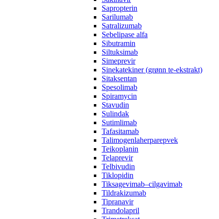
Sapropterin
Sarilumab
Satralizumab
Sebelipase alfa
Sibutramin
Siltuksimab
Simeprevir
Sinekatekiner (grønn te-ekstrakt)
Sitaksentan
Spesolimab
Spiramycin
Stavudin
Sulindak
Sutimlimab
Tafasitamab
Talimogenlaherparepvek
Teikoplanin
Telaprevir
Telbivudin
Tiklopidin
Tiksagevimab–cilgavimab
Tildrakizumab
Tipranavir
Trandolapril