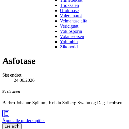
Trimetreksat
Trioksalen
Urokinase
Valerianarot
Velmanase alfa
Vericiguat
Voklosporin
Volanesorsen
Yohimbin
Zikonotid
Asfotase
Sist endret
:
24.06.2026
Forfattere
:
Barbro Johanne Spillum
;
Kristin Solberg Swahn
og
Dag Jacobsen
Åpne alle
underkapitler
Les alt