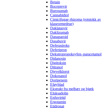
Betain
Boceprevir
Burosumab
Cannabidiol
Cimicifugae rhizoma (rotstokk av
klaseormedrue)
Daklatasvir
Daklizumab
Danaparoid
Dasabuvir
Deferasiroks
Deferipron
Dekstropropoksyfen–paracetamol
Didanosin
Digitoksin
Ditranol
Djevelklorot
Dokosanol
Doripenem
Eføyblad
Ekstrakt fra melbær og bjørk
Eluksadolin
Enfuvirtid
Ergotamin
Etidronat