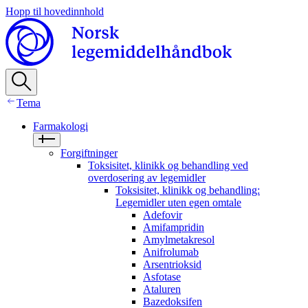
Hopp til hovedinnhold
Tema
Farmakologi
Forgiftninger
Toksisitet, klinikk og behandling ved
overdosering av legemidler
Toksisitet, klinikk og behandling:
Legemidler uten egen omtale
Adefovir
Amifampridin
Amylmetakresol
Anifrolumab
Arsentrioksid
Asfotase
Ataluren
Bazedoksifen