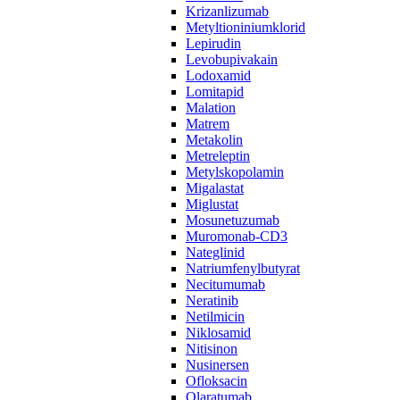
Krizanlizumab
Metyltioniniumklorid
Lepirudin
Levobupivakain
Lodoxamid
Lomitapid
Malation
Matrem
Metakolin
Metreleptin
Metylskopolamin
Migalastat
Miglustat
Mosunetuzumab
Muromonab-CD3
Nateglinid
Natriumfenylbutyrat
Necitumumab
Neratinib
Netilmicin
Niklosamid
Nitisinon
Nusinersen
Ofloksacin
Olaratumab