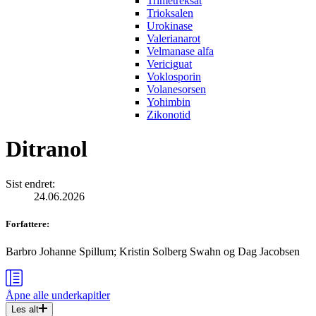
Trimetreksat
Trioksalen
Urokinase
Valerianarot
Velmanase alfa
Vericiguat
Voklosporin
Volanesorsen
Yohimbin
Zikonotid
Ditranol
Sist endret
:
24.06.2026
Forfattere
:
Barbro Johanne Spillum
;
Kristin Solberg Swahn
og
Dag Jacobsen
Åpne alle
underkapitler
Les alt