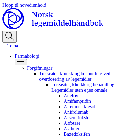
Hopp til hovedinnhold
Tema
Farmakologi
Forgiftninger
Toksisitet, klinikk og behandling ved
overdosering av legemidler
Toksisitet, klinikk og behandling:
Legemidler uten egen omtale
Adefovir
Amifampridin
Amylmetakresol
Anifrolumab
Arsentrioksid
Asfotase
Ataluren
Bazedoksifen