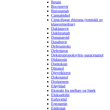
Betain
Boceprevir
Burosumab
Cannabidiol
Cimicifugae rhizoma (rotstokk av
klaseormedrue)
Daklatasvir
Daklizumab
Danaparoid
Dasabuvir
Deferasiroks
Deferipron
Dekstropropoksyfen–paracetamol
Didanosin
Digitoksin
Ditranol
Djevelklorot
Dokosanol
Doripenem
Eføyblad
Ekstrakt fra melbær og bjørk
Eluksadolin
Enfuvirtid
Ergotamin
Etidronat