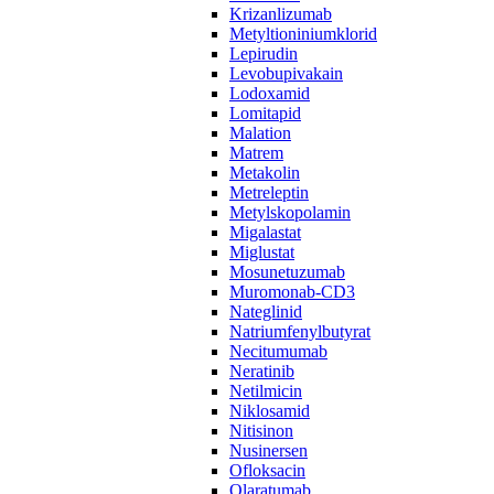
Krizanlizumab
Metyltioniniumklorid
Lepirudin
Levobupivakain
Lodoxamid
Lomitapid
Malation
Matrem
Metakolin
Metreleptin
Metylskopolamin
Migalastat
Miglustat
Mosunetuzumab
Muromonab-CD3
Nateglinid
Natriumfenylbutyrat
Necitumumab
Neratinib
Netilmicin
Niklosamid
Nitisinon
Nusinersen
Ofloksacin
Olaratumab