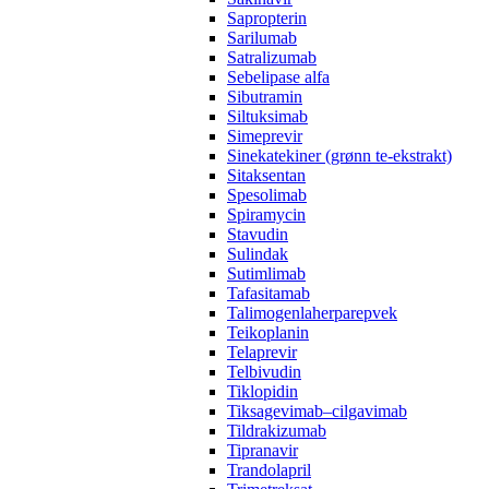
Sapropterin
Sarilumab
Satralizumab
Sebelipase alfa
Sibutramin
Siltuksimab
Simeprevir
Sinekatekiner (grønn te-ekstrakt)
Sitaksentan
Spesolimab
Spiramycin
Stavudin
Sulindak
Sutimlimab
Tafasitamab
Talimogenlaherparepvek
Teikoplanin
Telaprevir
Telbivudin
Tiklopidin
Tiksagevimab–cilgavimab
Tildrakizumab
Tipranavir
Trandolapril