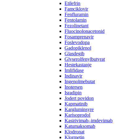
Etilefrin
Famciklovir
Fenfluramin
Fentolamin
Fezolinetant
Fluocinolonacetonid
Fosamprenavir‌ ‍ ​‍​‍‌‍ ‌ ​‍‌‍‍‌‌‍‌ ‌‍‍‌‌‍ ‍​‍​‍​ ‍‍​‍​‍‌ ​ ‌‍​‌‌‍ ‍‌‍‍‌‌ ‌​‌ ‍‌​‍ ‍‌‍‍‌‌‍ ​‍​‍​‍ ​​‍​‍‌‍‍​‌ ​‍‌‍‌‌‌‍‌‍​‍​‍​ ‍‍​‍​‍​‍ ‌ ​ ‌ ‌​‌ ‌‌‌‍‌​‌‍‍‌‌‍ ​‍ ‌‍‍‌‌‍ ‍‌ ‌​‌‍‌‌‌‍ ‍‌ ‌​​‍ ‌‍‌‌‌‍‌​‌‍‍‌‌ ‌​​‍ ‌‍ ‌‌‍ ‌‍‌​‌‍‌‌​ ‌‌ ​​‌ ​‍‌‍‌‌‌ ​ ‌‍‌‌‌‍ ‍‌ ‌​‌‍​‌‌ ‌​‌‍‍‌‌‍ ‌‍ ‍​ ‍ ‌‍‍‌‌‍‌​​ ‌​ ‌​‌‍‌‌​ ‌‍​ ‌​​ ‍​​ ​​​ ‌​​ ‌ ​‍ ‌‌‍​ ‌‍‌‍‌‍‌​‌‍‌‌​‍ ‌​ ‌​‌‍​‌​ ​ ​ ‍‌​‍ ‌​ ‍​‌‍​‍‌‍‌‌​ ‌‌​‍ ‌​ ‌‍​ ‌​​ ‌‌‌‍‌‌​ ​‍​ ‌‍‌‍‌​‌‍‌‍‌‍‌‍‌‍‌‍​ ‌‍​ ‍​​ ‍ ‌ ‌​‌ ‍‌‌ ​​‌‍‌‌​ ‌‌ ​ ‌ ‌‌‌‍​‍‌ ​ ‌ ‌​‌‍​‌‌‍ ‍‌‍​ ‌‍‌‌​ ‍ ‌ ​​‌‍​‌‌ ‌​‌‍‍​​ ‌‌‍ ‍‌‍​‌‌‍ ‌‌‍‌‌​ ‌‍​‍‌‍​‌‌ ​ ‌‍‌‌‌‌‌‌‌ ​‍‌‍ ​​ ‌​‍‌‌​ ​‍‌​‌‍‌ ​ ‌ ‌​‌ ‌‌‌‍‌​‌‍‍‌‌‍ ​‍‌‍‌‍‍‌‌‍‌​​ ‌​ ‌​‌‍‌‌​ ‌‍​ ‌​​ ‍​​ ​​​ ‌​​ ‌ ​‍ ‌‌‍​ ‌‍‌‍‌‍‌​‌‍‌‌​‍ ‌​ ‌​‌‍​‌​ ​ ​ ‍‌​‍ ‌​ ‍​‌‍​‍‌‍‌‌​ ‌‌​‍ ‌​ ‌‍​ ‌​​ ‌‌‌‍‌‌​ ​‍​ ‌‍‌‍‌​‌‍‌‍‌‍‌‍‌‍‌‍​ ‌‍​ ‍​​‍‌‍‌ ‌​‌ ‍‌‌ ​​‌‍‌‌​ ‌‌ ​ ‌ ‌‌‌‍​‍‌ ​ ‌ ‌​‌‍​‌‌‍ ‍‌‍​ ‌‍‌‌​‍‌‍‌ ​​‌‍​‌‌ ‌​‌‍‍​​ ‌‌‍ ‍‌‍​‌‌‍ ‌‌‍‌‌​‍‌‍‌ ​​‌‍‌‌‌ ​‍‌ ​ ‌ ​​‌‍‌‌‌‍​ ‌ ‌​‌‍‍‌‌ ‌‍‌‍‌‌​ ‌‌ ​​‌ ‌‌‌‍​‍‌‍ ​‌‍‍‌‌ ​ ‌‍‍​‌‍‌‌‌‍‌​​‍​‍‌ ‌
Foslevodopa
Gadopiklenol
Glasdegib
Glyserolfenylbutyrat
Hestekastanje
Imlifidase
Indinavir
Ingenolmebutat
Inotersen
Isradipin
Jodert povidon
Kapmatinib
Kargluminsyre
Karisoprodol
Kasirivimab–imdevimab
Katumaksomab
Klodronat
Klormetin