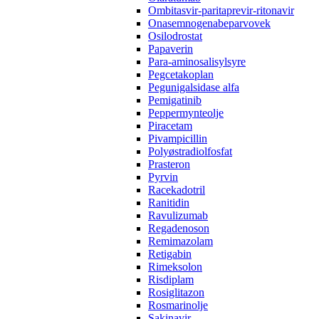
Ombitasvir-paritaprevir-ritonavir
Onasemnogenabeparvovek
Osilodrostat
Papaverin
Para-aminosalisylsyre
Pegcetakoplan
Pegunigalsidase alfa
Pemigatinib
Peppermynteolje
Piracetam
Pivampicillin
Polyøstradiolfosfat
Prasteron
Pyrvin
Racekadotril
Ranitidin
Ravulizumab
Regadenoson
Remimazolam
Retigabin
Rimeksolon
Risdiplam
Rosiglitazon
Rosmarinolje
Sakinavir