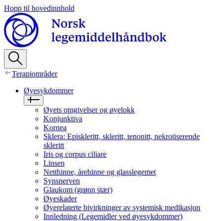
Hopp til hovedinnhold
Terapiområder
Øyesykdommer
Øyets omgivelser og øyelokk
Konjunktiva
Kornea
Sklera: Episkleritt, skleritt, tenonitt, nekrotiserende
skleritt
Iris og corpus ciliare
Linsen
Netthinne, årehinne og glasslegemet
Synsnerven
Glaukom (grønn stær)
Øyeskader
Øyerelaterte bivirkninger av systemisk medikasjon
Innledning (Legemidler ved øyesykdommer)