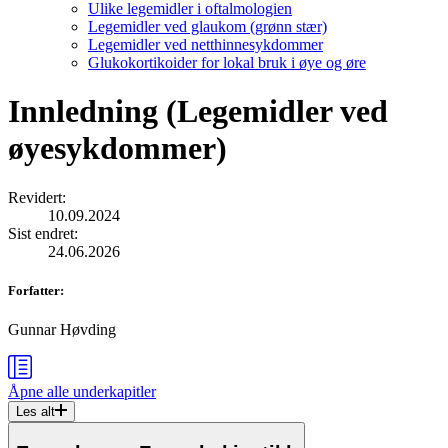
Ulike legemidler i oftalmologien
Legemidler ved glaukom (grønn stær)
Legemidler ved netthinnesykdommer
Glukokortikoider for lokal bruk i øye og øre
Innledning (Legemidler ved
øyesykdommer)
Revidert
:
10.09.2024
Sist endret
:
24.06.2026
Forfatter
:
Gunnar Høvding
Åpne alle
underkapitler
Les alt