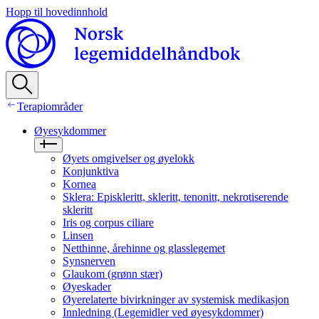
Hopp til hovedinnhold
Terapiområder
Øyesykdommer
Øyets omgivelser og øyelokk
Konjunktiva
Kornea
Sklera: Episkleritt, skleritt, tenonitt, nekrotiserende
skleritt
Iris og corpus ciliare
Linsen
Netthinne, årehinne og glasslegemet
Synsnerven
Glaukom (grønn stær)
Øyeskader
Øyerelaterte bivirkninger av systemisk medikasjon
Innledning (Legemidler ved øyesykdommer)