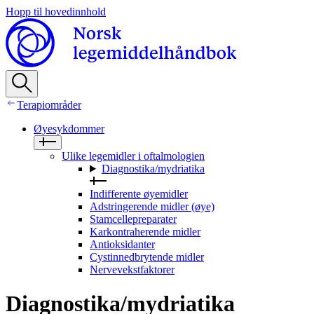
Hopp til hovedinnhold
Terapiområder
Øyesykdommer
Ulike legemidler i oftalmologien
Diagnostika/mydriatika
Indifferente øyemidler
Adstringerende midler (øye)
Stamcellepreparater
Karkontraherende midler
Antioksidanter
Cystinnedbrytende midler
Nervevekstfaktorer
Diagnostika/mydriatika