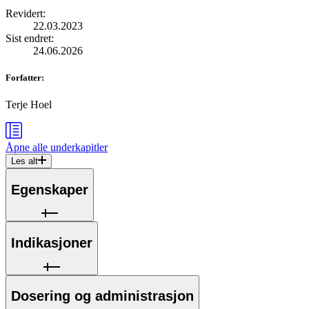
Revidert
:
22.03.2023
Sist endret
:
24.06.2026
Forfatter
:
Terje Hoel
Åpne alle
underkapitler
Les alt
Egenskaper
Indikasjoner
Dosering og administrasjon