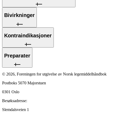
Bivirkninger
Kontraindikasjoner
Preparater
©
2026
,
Foreningen for utgivelse av Norsk legemiddelhåndbok
Postboks 5070 Majorstuen
0301
Oslo
Besøksadresse:
Slemdalsveien 1