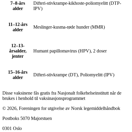
7–8-års
Difteri-stivkrampe-kikhoste-poliomyelitt (DTP-
alder
IPV)
11–12-års
Meslinger-kusma-røde hunder (MMR)
alder
12–13-
årsalder,
Humant papillomavirus (HPV), 2 doser
jenter
15–16-års
Difteri-stivkrampe (DT), Poliomyelitt (IPV)
alder
Disse vaksinene fås gratis fra Nasjonalt folkehelseinstitutt når de
brukes i henhold til vaksinasjonsprogrammet
©
2026
,
Foreningen for utgivelse av Norsk legemiddelhåndbok
Postboks 5070 Majorstuen
0301
Oslo