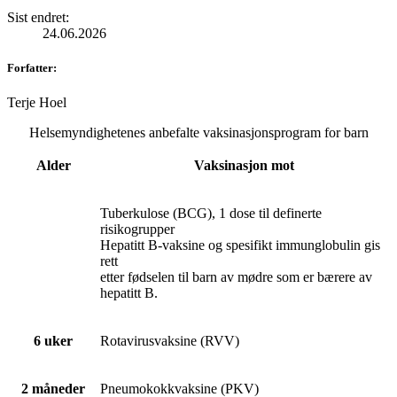
Sist endret
:
24.06.2026
Forfatter
:
Terje Hoel
Helsemyndighetenes anbefalte vaksinasjonsprogram for barn
Alder
Vaksinasjon mot
Tuberkulose (BCG), 1 dose til definerte
risikogrupper
Hepatitt B-vaksine og spesifikt immunglobulin gis
rett
etter fødselen til barn av mødre som er bærere av
hepatitt B.
6 uker
Rotavirusvaksine (RVV)
2 måneder
Pneumokokkvaksine (PKV)