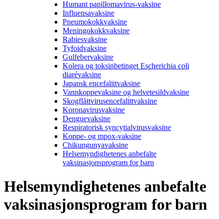
Humant papillomavirus-vaksine
Influensavaksine
Pneumokokkvaksine
Meningokokkvaksine
Rabiesvaksine
Tyfoidvaksine
Gulfebervaksine
Kolera og toksinbetinget Escherichia coli
diarévaksine
Japansk encefalittvaksine
Vannkoppevaksine og helvetesildvaksine
Skogflåttvirusencefalittvaksine
Koronavirusvaksine
Denguevaksine
Respiratorisk syncytialvirusvaksine
Koppe- og mpox-vaksine
Chikungunyavaksine
Helsemyndighetenes anbefalte
vaksinasjonsprogram for barn
Helsemyndighetenes anbefalte
vaksinasjonsprogram for barn