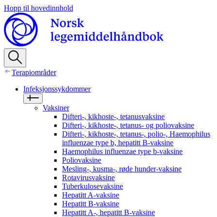
Hopp til hovedinnhold
Terapiområder
Infeksjonssykdommer
Vaksiner
Difteri-, kikhoste-, tetanusvaksine
Difteri-, kikhoste-, tetanus- og poliovaksine
Difteri-, kikhoste-, tetanus-, polio-, Haemophilus
influenzae type b, hepatitt B-vaksine
Haemophilus influenzae type b-vaksine
Poliovaksine
Mesling-, kusma-, røde hunder-vaksine
Rotavirusvaksine
Tuberkulosevaksine
Hepatitt A-vaksine
Hepatitt B-vaksine
Hepatitt A-, hepatitt B-vaksine