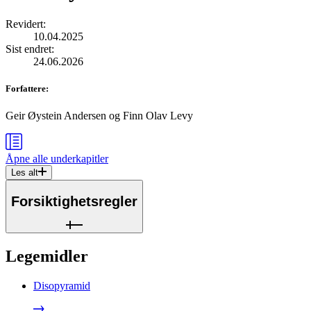
Revidert
:
10.04.2025
Sist endret
:
24.06.2026
Forfattere
:
Geir Øystein Andersen
og
Finn Olav Levy
Åpne alle
underkapitler
Les alt
Forsiktighetsregler
Legemidler
Disopyramid