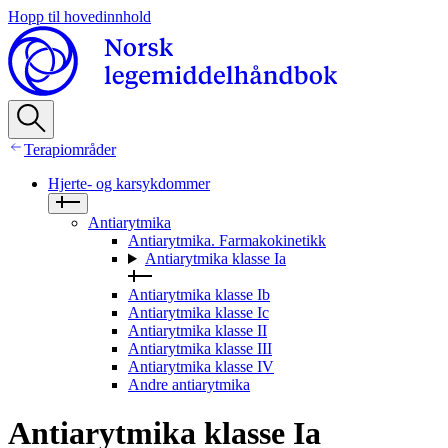
Hopp til hovedinnhold
Terapiområder
Hjerte- og karsykdommer
Antiarytmika
Antiarytmika. Farmakokinetikk
Antiarytmika klasse Ia
Antiarytmika klasse Ib
Antiarytmika klasse Ic
Antiarytmika klasse II
Antiarytmika klasse III
Antiarytmika klasse IV
Andre antiarytmika
Antiarytmika klasse Ia