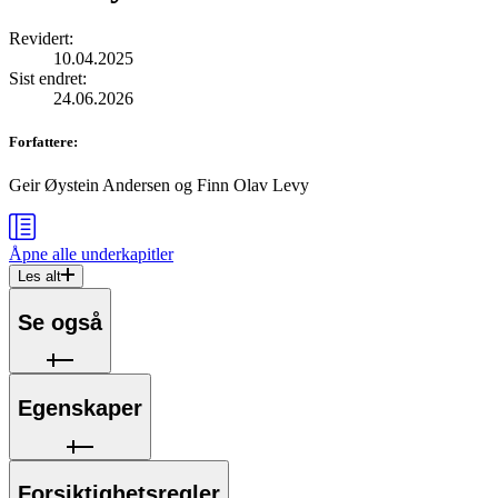
Revidert
:
10.04.2025
Sist endret
:
24.06.2026
Forfattere
:
Geir Øystein Andersen
og
Finn Olav Levy
Åpne alle
underkapitler
Les alt
Se også
Egenskaper
Forsiktighetsregler