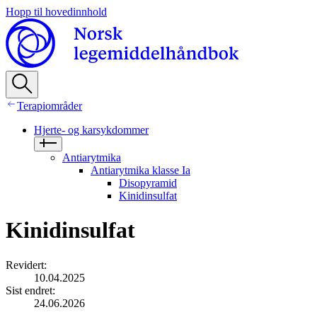
Hopp til hovedinnhold
Terapiområder
Hjerte- og karsykdommer
Antiarytmika
Antiarytmika klasse Ia
Disopyramid
Kinidinsulfat
Kinidinsulfat
Revidert
:
10.04.2025
Sist endret
:
24.06.2026