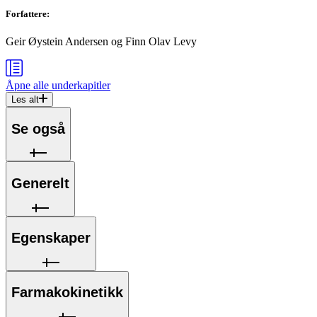
Forfattere
:
Geir Øystein Andersen
og
Finn Olav Levy
Åpne alle
underkapitler
Les alt
Se også
Generelt
Egenskaper
Farmakokinetikk