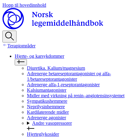
Hopp til hovedinnhold
Terapiområder
Hjerte- og karsykdommer
Diuretika. Kalium/magnesium
Adrenerge betareseptorantagonister og alfa-
1/betareseptorantagonister
Adrenerge alfa-1-reseptorantagonister
Kalsiumantagonister
Midler med virkning på renin–angiotensinsystemet
Sympatikushemmere
Neprilysinhemmere
Kardilaterende midler
Adrenerge agonister
Andre vasopressorer
Hjerteglykosider