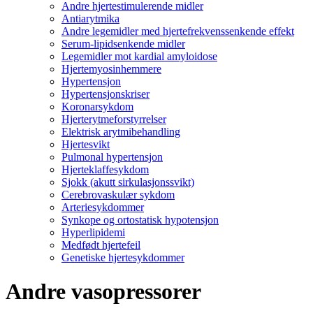
Andre hjertestimulerende midler
Antiarytmika
Andre legemidler med hjertefrekvenssenkende effekt
Serum-lipidsenkende midler
Legemidler mot kardial amyloidose
Hjertemyosinhemmere
Hypertensjon
Hypertensjonskriser
Koronarsykdom
Hjerterytmeforstyrrelser
Elektrisk arytmibehandling
Hjertesvikt
Pulmonal hypertensjon
Hjerteklaffesykdom
Sjokk (akutt sirkulasjonssvikt)
Cerebrovaskulær sykdom
Arteriesykdommer
Synkope og ortostatisk hypotensjon
Hyperlipidemi
Medfødt hjertefeil
Genetiske hjertesykdommer
Andre vasopressorer