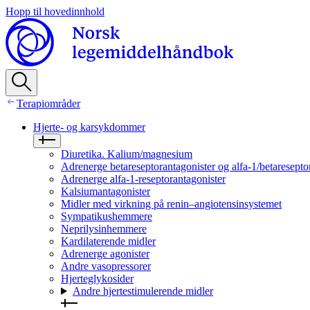
Hopp til hovedinnhold
Terapiområder
Hjerte- og karsykdommer
Diuretika. Kalium/magnesium
Adrenerge betareseptorantagonister og alfa-1/betaresepto
Adrenerge alfa-1-reseptorantagonister
Kalsiumantagonister
Midler med virkning på renin–angiotensinsystemet
Sympatikushemmere
Neprilysinhemmere
Kardilaterende midler
Adrenerge agonister
Andre vasopressorer
Hjerteglykosider
Andre hjertestimulerende midler