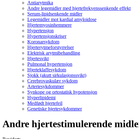
Antiarytmika
Andre legemidler med hjertefrekvenssenkende effekt
Serum-lipidsenkende midler
Legemidler mot kardial amyloidose
Hjertemyosinhemmere
Hypertensjon
Hypertensjonskriser
Koronarsykdom
Hjerterytmeforstyrrelser
Elektrisk arytmibehandling
Hjertesvikt
Pulmonal hypertensjon
Hjerteklaffesykdom
Sjokk (akutt sirkulasjonssvikt)
Cerebrovaskulær sykdom
Arteriesykdommer
Synkope og ortostatisk hypotensjon
Hyperlipidemi
Medfødt hjertefeil
Genetiske hjertesykdommer
Andre hjertestimulerende midle