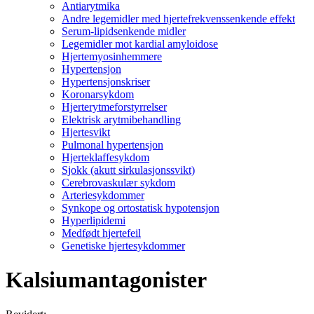
Antiarytmika
Andre legemidler med hjertefrekvenssenkende effekt
Serum-lipidsenkende midler
Legemidler mot kardial amyloidose
Hjertemyosinhemmere
Hypertensjon
Hypertensjonskriser
Koronarsykdom
Hjerterytmeforstyrrelser
Elektrisk arytmibehandling
Hjertesvikt
Pulmonal hypertensjon
Hjerteklaffesykdom
Sjokk (akutt sirkulasjonssvikt)
Cerebrovaskulær sykdom
Arteriesykdommer
Synkope og ortostatisk hypotensjon
Hyperlipidemi
Medfødt hjertefeil
Genetiske hjertesykdommer
Kalsiumantagonister