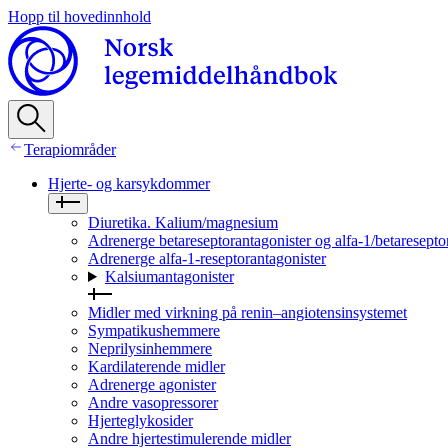
Hopp til hovedinnhold
Terapiområder
Hjerte- og karsykdommer
Diuretika. Kalium/magnesium
Adrenerge betareseptorantagonister og alfa-1/betaresepto
Adrenerge alfa-1-reseptorantagonister
Kalsiumantagonister
Midler med virkning på renin–angiotensinsystemet
Sympatikushemmere
Neprilysinhemmere
Kardilaterende midler
Adrenerge agonister
Andre vasopressorer
Hjerteglykosider
Andre hjertestimulerende midler