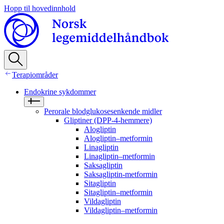
Hopp til hovedinnhold
Terapiområder
Endokrine sykdommer
Perorale blodglukosesenkende midler
Gliptiner (DPP-4-hemmere)
Alogliptin
Alogliptin–metformin
Linagliptin
Linagliptin–metformin
Saksagliptin
Saksagliptin-metformin
Sitagliptin
Sitagliptin–metformin
Vildagliptin
Vildagliptin–metformin