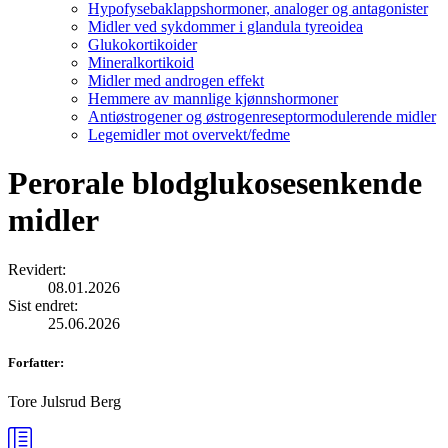
Hypofysebaklappshormoner, analoger og antagonister
Midler ved sykdommer i glandula tyreoidea
Glukokortikoider
Mineralkortikoid
Midler med androgen effekt
Hemmere av mannlige kjønnshormoner
Antiøstrogener og østrogenreseptormodulerende midler
Legemidler mot overvekt/fedme
Perorale blodglukosesenkende
midler
Revidert
:
08.01.2026
Sist endret
:
25.06.2026
Forfatter
:
Tore Julsrud Berg