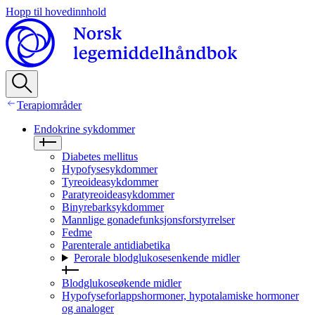
Hopp til hovedinnhold
Terapiområder
Endokrine sykdommer
Diabetes mellitus
Hypofysesykdommer
Tyreoideasykdommer
Paratyreoideasykdommer
Binyrebarksykdommer
Mannlige gonadefunksjonsforstyrrelser
Fedme
Parenterale antidiabetika
Perorale blodglukosesenkende midler
Blodglukoseøkende midler
Hypofyseforlappshormoner, hypotalamiske hormoner
og analoger