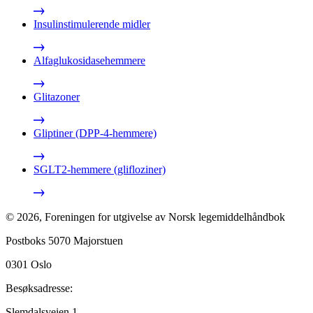
Insulinstimulerende midler
Alfaglukosidasehemmere
Glitazoner
Gliptiner (DPP-4-hemmere)
SGLT2-hemmere (glifloziner)
©
2026
,
Foreningen for utgivelse av Norsk legemiddelhåndbok
Postboks 5070 Majorstuen
0301
Oslo
Besøksadresse:
Slemdalsveien 1