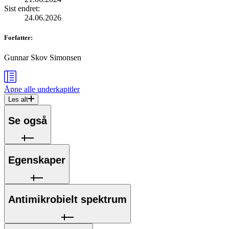
Sist endret
:
24.06.2026
Forfatter
:
Gunnar Skov Simonsen
Åpne alle
underkapitler
Les alt
Se også
Egenskaper
Antimikrobielt spektrum