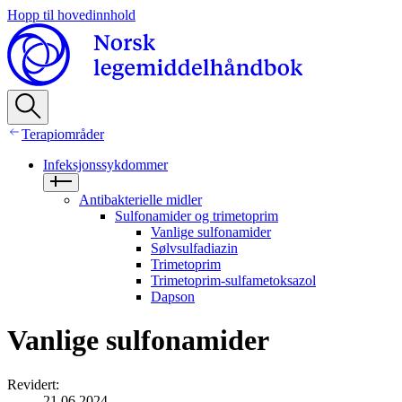
Hopp til hovedinnhold
Terapiområder
Infeksjonssykdommer
Antibakterielle midler
Sulfonamider og trimetoprim
Vanlige sulfonamider
Sølvsulfadiazin
Trimetoprim
Trimetoprim-sulfametoksazol
Dapson
Vanlige sulfonamider
Revidert
:
21.06.2024