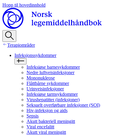
Hopp til hovedinnhold
Terapiområder
Infeksjonssykdommer
Infeksiøse barnesykdommer
Nedre luftveisinfeksjoner
Mononukleose
Flåttbårne sykdommer
Urinveisinfeksjoner
Infeksiøse tarmsykdommer
Virushepatitter (infeksjoner)
Seksuelt overførbare infeksjoner (SOI)
Hiv‑infeksjon og aids
Sepsis
Akutt bakteriell meningitt
Viral encefalitt
Akutt viral meningitt