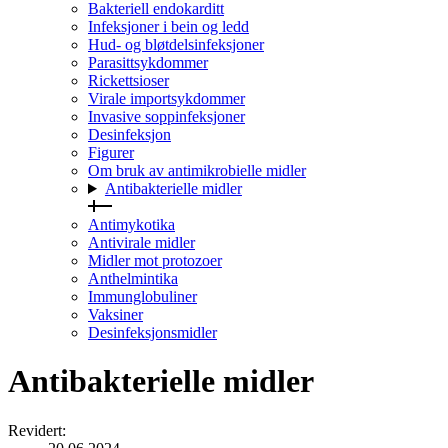
Bakteriell endokarditt
Infeksjoner i bein og ledd
Hud- og bløtdelsinfeksjoner
Parasittsykdommer
Rickettsioser
Virale importsykdommer
Invasive soppinfeksjoner
Desinfeksjon
Figurer
Om bruk av antimikrobielle midler
Antibakterielle midler
Antimykotika
Antivirale midler
Midler mot protozoer
Anthelmintika
Immunglobuliner
Vaksiner
Desinfeksjonsmidler
Antibakterielle midler
Revidert
: