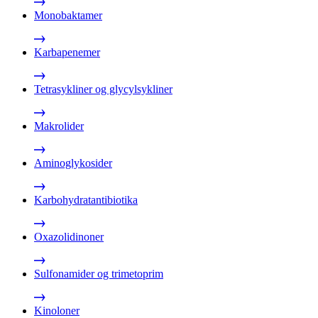
Monobaktamer
Karbapenemer
Tetrasykliner og glycylsykliner
Makrolider
Aminoglykosider
Karbohydratantibiotika
Oxazolidinoner
Sulfonamider og trimetoprim
Kinoloner