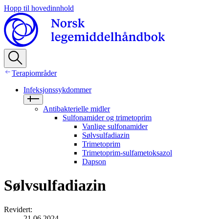
Hopp til hovedinnhold
Terapiområder
Infeksjonssykdommer
Antibakterielle midler
Sulfonamider og trimetoprim
Vanlige sulfonamider
Sølvsulfadiazin
Trimetoprim
Trimetoprim-sulfametoksazol
Dapson
Sølvsulfadiazin
Revidert
:
21.06.2024