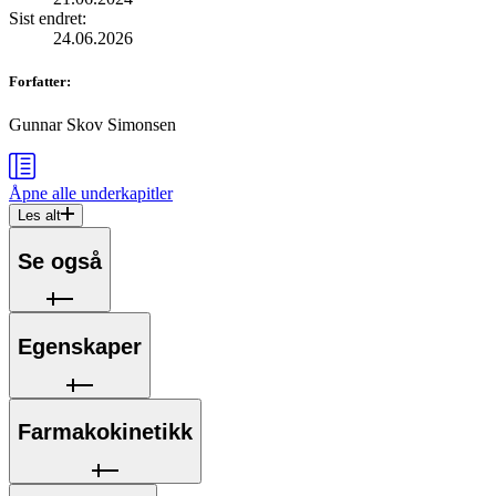
Sist endret
:
24.06.2026
Forfatter
:
Gunnar Skov Simonsen
Åpne alle
underkapitler
Les alt
Se også
Egenskaper
Farmakokinetikk