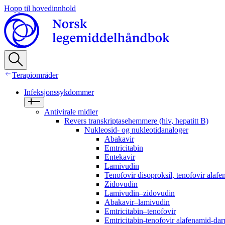
Hopp til hovedinnhold
Terapiområder
Infeksjonssykdommer
Antivirale midler
Revers transkriptasehemmere (hiv, hepatitt B)
Nukleosid- og nukleotidanaloger
Abakavir
Emtricitabin
Entekavir
Lamivudin
Tenofovir disoproksil, tenofovir alaf
Zidovudin
Lamivudin–zidovudin
Abakavir–lamivudin
Emtricitabin–tenofovir
Emtricitabin-tenofovir alafenamid-dar