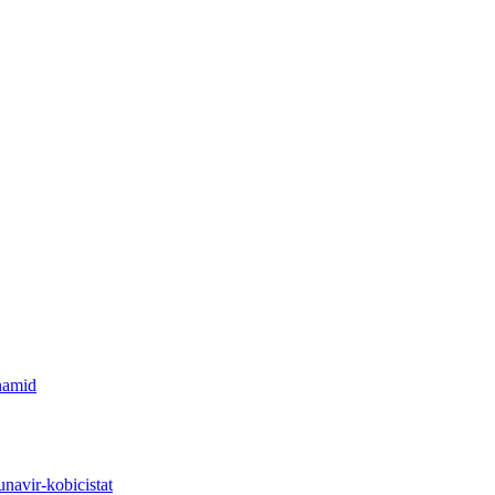
enamid
unavir-kobicistat