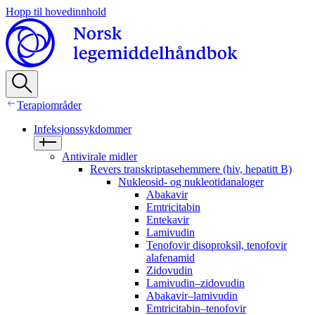
Hopp til hovedinnhold
Terapiområder
Infeksjonssykdommer
Antivirale midler
Revers transkriptasehemmere (hiv, hepatitt B)
Nukleosid- og nukleotidanaloger
Abakavir
Emtricitabin
Entekavir
Lamivudin
Tenofovir disoproksil, tenofovir
alafenamid
Zidovudin
Lamivudin–zidovudin
Abakavir–lamivudin
Emtricitabin–tenofovir