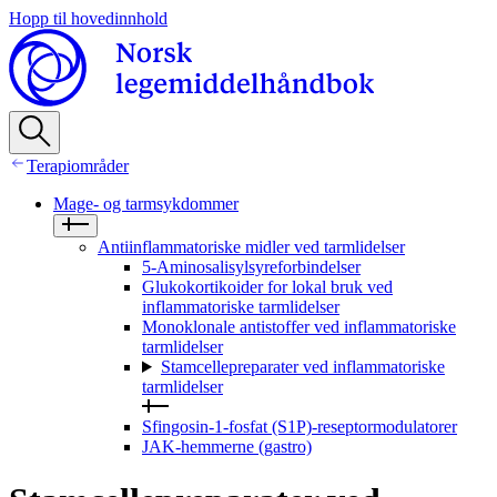
Hopp til hovedinnhold
Terapiområder
Mage- og tarmsykdommer
Antiinflammatoriske midler ved tarmlidelser
5-Aminosalisylsyreforbindelser
Glukokortikoider for lokal bruk ved
inflammatoriske tarmlidelser
Monoklonale antistoffer ved inflammatoriske
tarmlidelser
Stamcellepreparater ved inflammatoriske
tarmlidelser
Sfingosin-1-fosfat (S1P)-reseptormodulatorer
JAK-hemmerne (gastro)