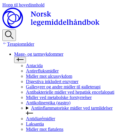
Hopp til hovedinnhold
Terapiområder
Mage- og tarmsykdommer
Antacida
Antirefluksmidler
Midler mot ulcussykdom
Digestiva inkludert enzymer
Gallesyrer og andre midler til galleterapi
Antibakterielle midler ved hepatisk encefalopati
Midler ved metabolske forstyrrelser
Antikolinergika (gastro)
Antiinflammatoriske midler ved tarmlidelser
Antidiarémidler
Laksantia
Midler mot flatulens