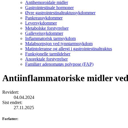
Antihemoroidale midler
Gastrointestinale hormoner
Øvre gastrointestinaltraktussykdommer
Pankreassykdommer
Leversykdommer
Metabolske forstyrrelser
Galleveissykdommer
Inflammatorisk tarmsykdom
Malabsorpsjon ved tynntarmssykdom
Matintoleranse og allergi i gastrointestinaltraktus
Funksjonelle tarmlidelser
Anorektale forstyrrelser
Familiær adenomatøs polypose (FAP)
Antiinflammatoriske midler ved
Revidert
:
04.04.2024
Sist endret
:
27.11.2025
Forfatter
: