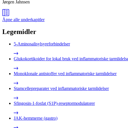
Jørgen Jahnsen
Åpne alle
underkapitler
Legemidler
5-Aminosalisylsyreforbindelser
Glukokortikoider for lokal bruk ved inflammatoriske tarmlidels
Monoklonale antistoffer ved inflammatoriske tarmlidelser
Stamcellepreparater ved inflammatoriske tarmlidelser
Sfingosin-1-fosfat (S1P)-reseptormodulatorer
JAK-hemmerne (gastro)