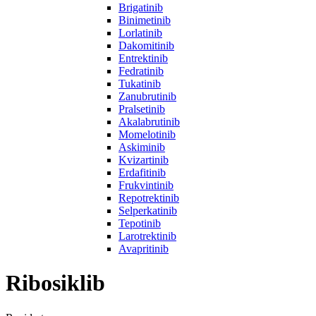
Brigatinib
Binimetinib
Lorlatinib
Dakomitinib
Entrektinib
Fedratinib
Tukatinib
Zanubrutinib
Pralsetinib
Akalabrutinib
Momelotinib
Askiminib
Kvizartinib
Erdafitinib
Frukvintinib
Repotrektinib
Selperkatinib
Tepotinib
Larotrektinib
Avapritinib
Ribosiklib