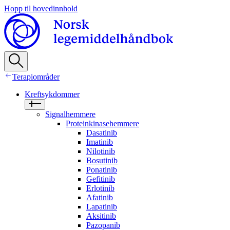
Hopp til hovedinnhold
Terapiområder
Kreftsykdommer
Signalhemmere
Proteinkinasehemmere
Dasatinib
Imatinib
Nilotinib
Bosutinib
Ponatinib
Gefitinib
Erlotinib
Afatinib
Lapatinib
Aksitinib
Pazopanib