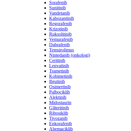
Sorafenib
Sunitinib
Vandetanib
Kabozantinib
Regorafenib
Krizotinib
Ruksolitinib
Vemurafenib
Dabrafenib
Temsirolimus
Nintedanib (onkologi)
Ceritinib
Lenvatinib
Trametinib
Kobimetinib
Ibrutinib
Osimertinib
Palbociklib
Alektinib
Midostaurin
Gilteritinib
Ribosiklib
Tivozanib
Enkorafenib
Abemaciklib