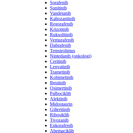
Sorafenib
Sunitinib
Vandetanib
Kabozantinib
Regorafenib
Krizotinib
Ruksolitinib
Vemurafenib
Dabrafenib
Temsirolimus
Nintedanib (onkologi)
Ceritinib
Lenvatinib
Trametinib
Kobimetinib
Ibrutinib
Osimertinib
Palbociklib
Alektinib
Midostaurin
Gilteritinib
Ribosiklib
Tivozanib
Enkorafenib
Abemaciklib