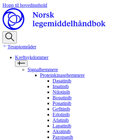
Hopp til hovedinnhold
Terapiområder
Kreftsykdommer
Signalhemmere
Proteinkinasehemmere
Dasatinib
Imatinib
Nilotinib
Bosutinib
Ponatinib
Gefitinib
Erlotinib
Afatinib
Lapatinib
Aksitinib
Pazopanib