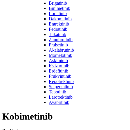
Brigatinib
Binimetinib
Lorlatinib
Dakomitinib
Entrektinib
Fedratinib
Tukatinib
Zanubrutinib
Pralsetinib
Akalabrutinib
Momelotinib
Askiminib
Kvizartinib
Erdafitinib
Frukvintinib
Repotrektinib
Selperkatinib
Tepotinib
Larotrektinib
Avapritinib
Kobimetinib