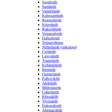
Sorafenib
Sunitinib
Vandetanib
Kabozantinib
Regorafenib
Krizotinib
Ruksolitinib
Vemurafenib
Dabrafenib
Temsirolimus
Nintedanib (onkologi)
Ceritinib
Lenvatinib
Trametinib
Kobimetinib
Ibrutinib
Osimertinib
Palbociklib
Alektinib
Midostaurin
Gilteritinib
Ribosiklib
Tivozanib
Enkorafenib
Abemaciklib