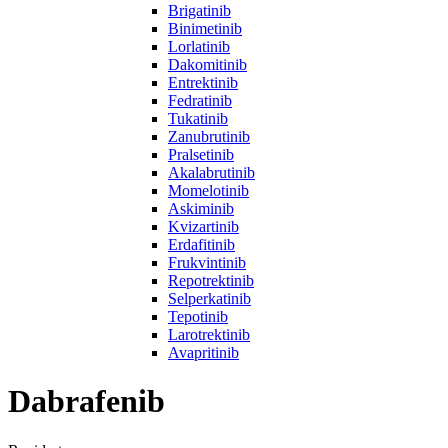
Brigatinib
Binimetinib
Lorlatinib
Dakomitinib
Entrektinib
Fedratinib
Tukatinib
Zanubrutinib
Pralsetinib
Akalabrutinib
Momelotinib
Askiminib
Kvizartinib
Erdafitinib
Frukvintinib
Repotrektinib
Selperkatinib
Tepotinib
Larotrektinib
Avapritinib
Dabrafenib