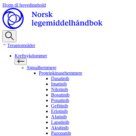
Hopp til hovedinnhold
Terapiområder
Kreftsykdommer
Signalhemmere
Proteinkinasehemmere
Dasatinib
Imatinib
Nilotinib
Bosutinib
Ponatinib
Gefitinib
Erlotinib
Afatinib
Lapatinib
Aksitinib
Pazopanib