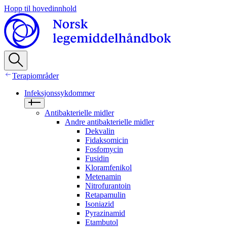
Hopp til hovedinnhold
Terapiområder
Infeksjonssykdommer
Antibakterielle midler
Andre antibakterielle midler
Dekvalin
Fidaksomicin
Fosfomycin
Fusidin
Kloramfenikol
Metenamin
Nitrofurantoin
Retapamulin
Isoniazid
Pyrazinamid
Etambutol