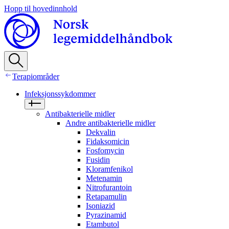
Hopp til hovedinnhold
Terapiområder
Infeksjonssykdommer
Antibakterielle midler
Andre antibakterielle midler
Dekvalin
Fidaksomicin
Fosfomycin
Fusidin
Kloramfenikol
Metenamin
Nitrofurantoin
Retapamulin
Isoniazid
Pyrazinamid
Etambutol