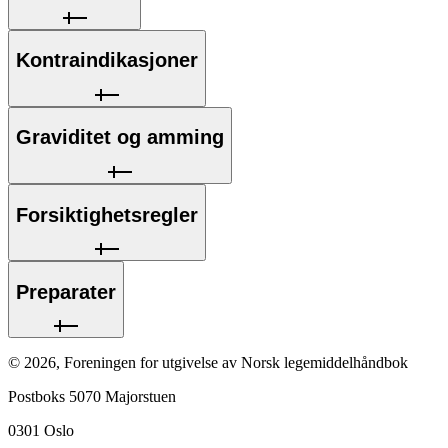
Kontraindikasjoner
Graviditet og amming
Forsiktighetsregler
Preparater
©
2026
,
Foreningen for utgivelse av Norsk legemiddelhåndbok
Postboks 5070 Majorstuen
0301
Oslo