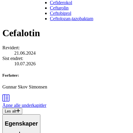
Cefiderokol
Ceftarolin
Ceftobiprol
Ceftolozan-tazobaktam
Cefalotin
Revidert
:
21.06.2024
Sist endret
:
10.07.2026
Forfatter
:
Gunnar Skov Simonsen
Åpne alle
underkapitler
Les alt
Egenskaper