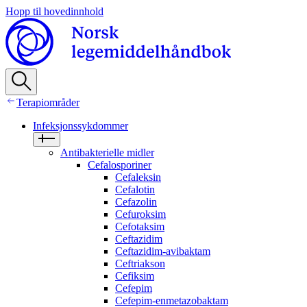
Hopp til hovedinnhold
Terapiområder
Infeksjonssykdommer
Antibakterielle midler
Cefalosporiner
Cefaleksin
Cefalotin
Cefazolin
Cefuroksim
Cefotaksim
Ceftazidim
Ceftazidim-avibaktam
Ceftriakson
Cefiksim
Cefepim
Cefepim-enmetazobaktam