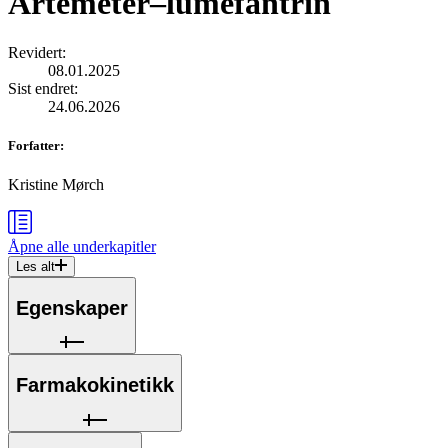
Artemeter–lumefantrin
Revidert
:
08.01.2025
Sist endret
:
24.06.2026
Forfatter
:
Kristine Mørch
Åpne alle
underkapitler
Les alt
Egenskaper
Farmakokinetikk