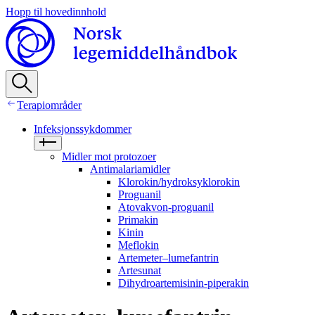
Hopp til hovedinnhold
Terapiområder
Infeksjonssykdommer
Midler mot protozoer
Antimalariamidler
Klorokin/hydroksyklorokin
Proguanil
Atovakvon-proguanil
Primakin
Kinin
Meflokin
Artemeter–lumefantrin
Artesunat
Dihydroartemisinin-piperakin