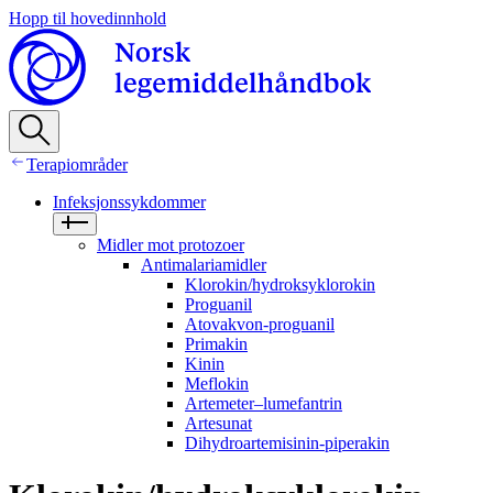
Hopp til hovedinnhold
Terapiområder
Infeksjonssykdommer
Midler mot protozoer
Antimalariamidler
Klorokin/hydroksyklorokin
Proguanil
Atovakvon-proguanil
Primakin
Kinin
Meflokin
Artemeter–lumefantrin
Artesunat
Dihydroartemisinin-piperakin