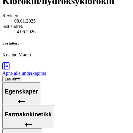
Klorokin/hydroksyklorokin
Revidert
:
08.01.2025
Sist endret
:
24.06.2026
Forfatter
:
Kristine Mørch
Åpne alle
underkapitler
Les alt
Egenskaper
Farmakokinetikk