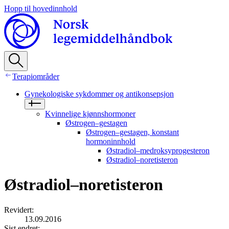
Hopp til hovedinnhold
Terapiområder
Gynekologiske sykdommer og antikonsepsjon
Kvinnelige kjønnshormoner
Østrogen–gestagen
Østrogen–gestagen, konstant
hormoninnhold
Østradiol–medroksyprogesteron
Østradiol–noretisteron
Østradiol–noretisteron
Revidert
:
13.09.2016
Sist endret
: