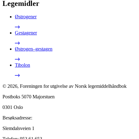
Legemidler
Østrogener
Gestagener
Østrogen–gestagen
Tibolon
©
2026
,
Foreningen for utgivelse av Norsk legemiddelhåndbok
Postboks 5070 Majorstuen
0301
Oslo
Besøksadresse:
Slemdalsveien 1
Telefon:
953 61 653