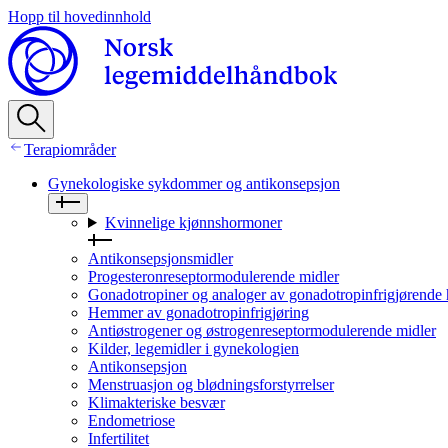
Hopp til hovedinnhold
Terapiområder
Gynekologiske sykdommer og antikonsepsjon
Kvinnelige kjønnshormoner
Antikonsepsjonsmidler
Progesteronreseptormodulerende midler
Gonadotropiner og analoger av gonadotropinfrigjørende
Hemmer av gonadotropinfrigjøring
Antiøstrogener og østrogenreseptormodulerende midler
Kilder, legemidler i gynekologien
Antikonsepsjon
Menstruasjon og blødningsforstyrrelser
Klimakteriske besvær
Endometriose
Infertilitet