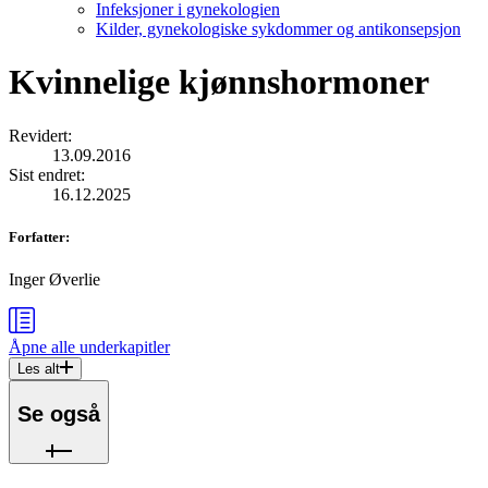
Infeksjoner i gynekologien
Kilder, gynekologiske sykdommer og antikonsepsjon
Kvinnelige kjønnshormoner
Revidert
:
13.09.2016
Sist endret
:
16.12.2025
Forfatter
:
Inger Øverlie
Åpne alle
underkapitler
Les alt
Se også