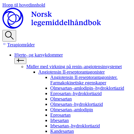
Hopp til hovedinnhold
Terapiområder
Hjerte- og karsykdommer
Midler med virkning på renin–angiotensinsystemet
Angiotensin II-reseptorantagonister
Angiotensin II-reseptorantagonister.
Farmakokinetiske egenskaper
Olmesartan–amlodipin–hydroklortiazid
Eprosartan–hydroklortiazid
Olmesartan
Olmesartan–hydroklortiazid
Olmesartan–amlodipin
Eprosartan
Irbesartan
Irbesartan–hydroklortiazid
Kandesartan