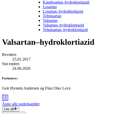
Kandesartan–hydroklortiazid
Losartan
Losartan–hydroklortiazid
Telmisartan
Valsartan
Valsartan–hydroklortiazid
Telmisartan–hydroklortiazid
Valsartan–hydroklortiazid
Revidert
:
25.01.2017
Sist endret
:
24.06.2026
Forfattere
:
Geir Øystein Andersen
og
Finn Olav Levy
Åpne alle
underkapitler
Les alt