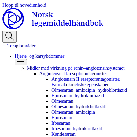
Hopp til hovedinnhold
Terapiområder
Hjerte- og karsykdommer
Midler med virkning på renin–angiotensinsystemet
Angiotensin II-reseptorantagonister
Angiotensin II-reseptorantagonister.
Farmakokinetiske egenskaper
Olmesartan–amlodipin–hydroklortiazid
Eprosartan–hydroklortiazid
Olmesartan
Olmesartan–hydroklortiazid
Olmesartan–amlodipin
Eprosartan
Irbesartan
Irbesartan–hydroklortiazid
Kandesartan