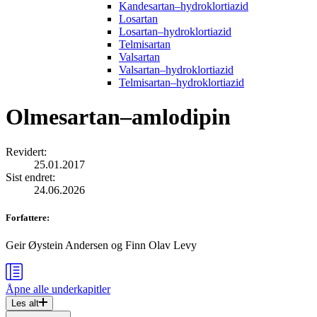
Kandesartan–hydroklortiazid
Losartan
Losartan–hydroklortiazid
Telmisartan
Valsartan
Valsartan–hydroklortiazid
Telmisartan–hydroklortiazid
Olmesartan–amlodipin
Revidert
:
25.01.2017
Sist endret
:
24.06.2026
Forfattere
:
Geir Øystein Andersen
og
Finn Olav Levy
Åpne alle
underkapitler
Les alt