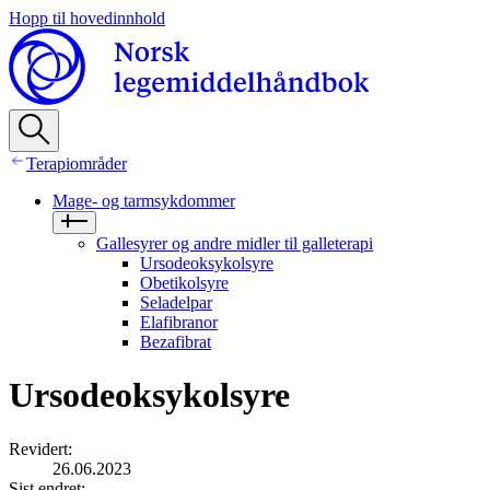
Hopp til hovedinnhold
Terapiområder
Mage- og tarmsykdommer
Gallesyrer og andre midler til galleterapi
Ursodeoksykolsyre
Obetikolsyre
Seladelpar
Elafibranor
Bezafibrat
Ursodeoksykolsyre
Revidert
:
26.06.2023
Sist endret
: