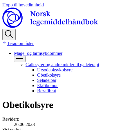
Hopp til hovedinnhold
Terapiområder
Mage- og tarmsykdommer
Gallesyrer og andre midler til galleterapi
Ursodeoksykolsyre
Obetikolsyre
Seladelpar
Elafibranor
Bezafibrat
Obetikolsyre
Revidert
:
26.06.2023
Sist endret
: