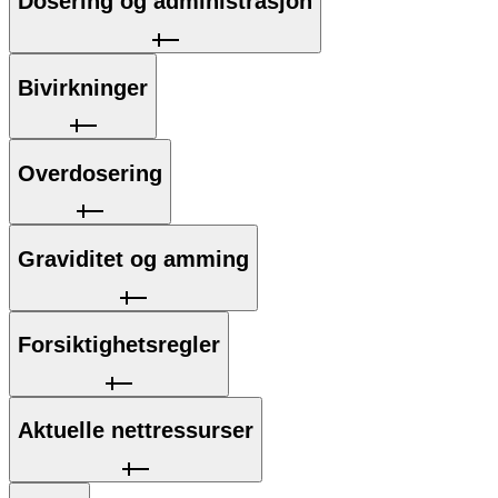
Dosering og administrasjon
Bivirkninger
Overdosering
Graviditet og amming
Forsiktighetsregler
Aktuelle nettressurser