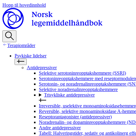
Hopp til hovedinnhold
Terapiområder
Psykiske lidelser
Antidepressiver
Selektive serotoninreopptakshemmere (SSRI)
Serotoninreopptakshemmere med reseptormoduler
Serotonin- og noradrenalinreopptakshemmere (SN
Selektive noradrenalinreopptakshemmere
Trisykliske antidepressiver
Irreversible, uselektive monoaminoksidasehemm
Reversible, selektive monoaminoksidase A-hemm
Reseptorantagonister (antidepressiver)
Noradrenalin- og dopaminreopptakshemmere (ND
Andre antidepressiver
Tabell: Halveringstider, sedativ og antikolinerg eff