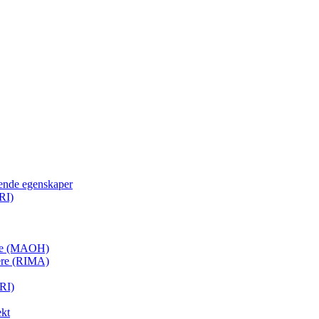
ende egenskaper
RI)
ere (MAOH)
ere (RIMA)
RI)
ekt