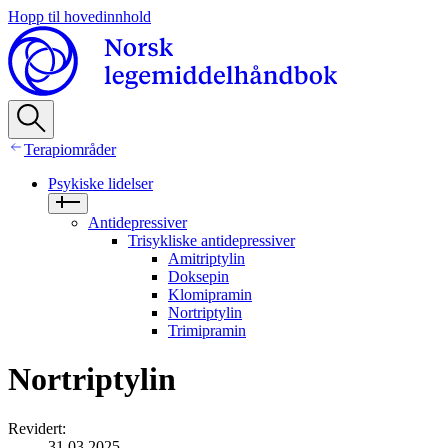
Hopp til hovedinnhold
Terapiområder
Psykiske lidelser
Antidepressiver
Trisykliske antidepressiver
Amitriptylin
Doksepin
Klomipramin
Nortriptylin
Trimipramin
Nortriptylin
Revidert
:
31.03.2025