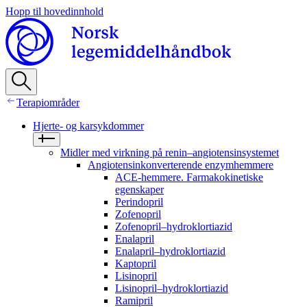
Hopp til hovedinnhold
Terapiområder
Hjerte- og karsykdommer
Midler med virkning på renin–angiotensinsystemet
Angiotensinkonverterende enzymhemmere
ACE-hemmere. Farmakokinetiske
egenskaper
Perindopril
Zofenopril
Zofenopril–hydroklortiazid
Enalapril
Enalapril–hydroklortiazid
Kaptopril
Lisinopril
Lisinopril–hydroklortiazid
Ramipril