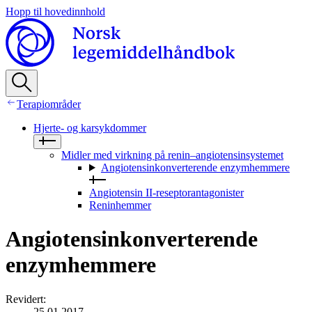
Hopp til hovedinnhold
Terapiområder
Hjerte- og karsykdommer
Midler med virkning på renin–angiotensinsystemet
Angiotensinkonverterende enzymhemmere
Angiotensin II-reseptorantagonister
Reninhemmer
Angiotensinkonverterende
enzymhemmere
Revidert
:
25.01.2017