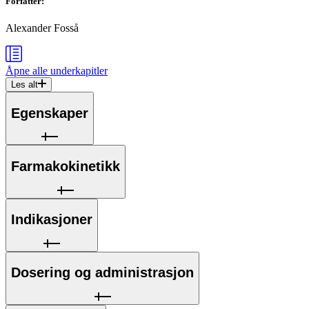
Forfatter
:
Alexander Fosså
Åpne alle
underkapitler
Les alt
Egenskaper
Farmakokinetikk
Indikasjoner
Dosering og administrasjon