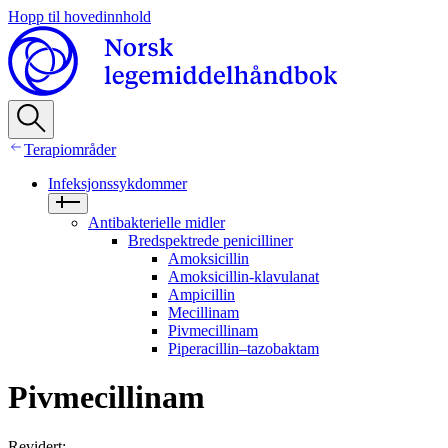
Hopp til hovedinnhold
Terapiområder
Infeksjonssykdommer
Antibakterielle midler
Bredspektrede penicilliner
Amoksicillin
Amoksicillin-klavulanat
Ampicillin
Mecillinam
Pivmecillinam
Piperacillin–tazobaktam
Pivmecillinam
Revidert
: