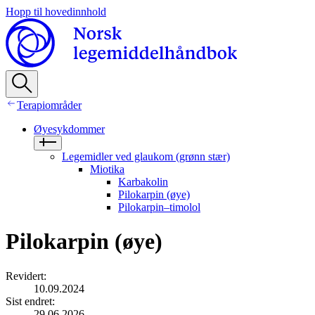
Hopp til hovedinnhold
Terapiområder
Øyesykdommer
Legemidler ved glaukom (grønn stær)
Miotika
Karbakolin
Pilokarpin (øye)
Pilokarpin–timolol
Pilokarpin (øye)
Revidert
:
10.09.2024
Sist endret
:
29.06.2026