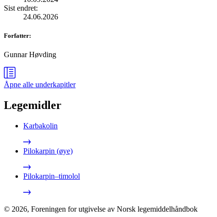
Sist endret
:
24.06.2026
Forfatter
:
Gunnar Høvding
Åpne alle
underkapitler
Legemidler
Karbakolin
Pilokarpin (øye)
Pilokarpin–timolol
©
2026
,
Foreningen for utgivelse av Norsk legemiddelhåndbok