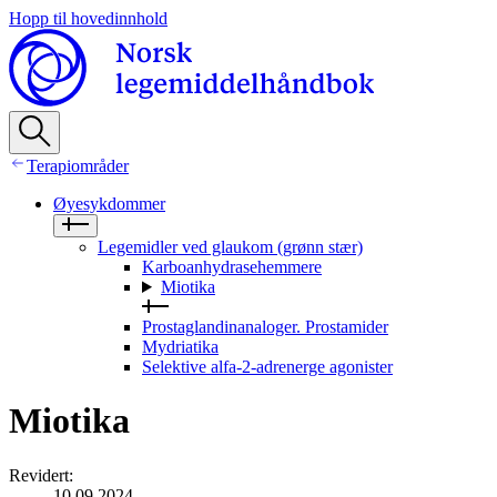
Hopp til hovedinnhold
Terapiområder
Øyesykdommer
Legemidler ved glaukom (grønn stær)
Karboanhydrasehemmere
Miotika
Prostaglandinanaloger. Prostamider
Mydriatika
Selektive alfa-2-adrenerge agonister
Miotika
Revidert
:
10.09.2024