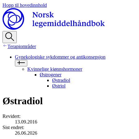
Hopp til hovedinnhold
Terapiområder
Gynekologiske sykdommer og antikonsepsjon
Kvinnelige kjønnshormoner
Østrogener
Østradiol
Østriol
Østradiol
Revidert
:
13.09.2016
Sist endret
:
26.06.2026