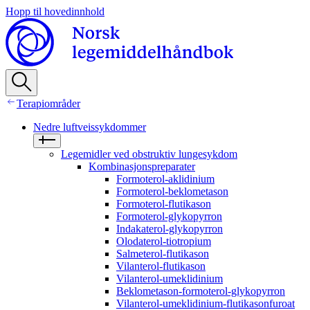
Hopp til hovedinnhold
Terapiområder
Nedre luftveissykdommer
Legemidler ved obstruktiv lungesykdom
Kombinasjonspreparater
Formoterol-aklidinium
Formoterol-beklometason
Formoterol-flutikason
Formoterol-glykopyrron
Indakaterol-glykopyrron
Olodaterol-tiotropium
Salmeterol-flutikason
Vilanterol-flutikason
Vilanterol-umeklidinium
Beklometason-formoterol-glykopyrron
Vilanterol-umeklidinium-flutikasonfuroat