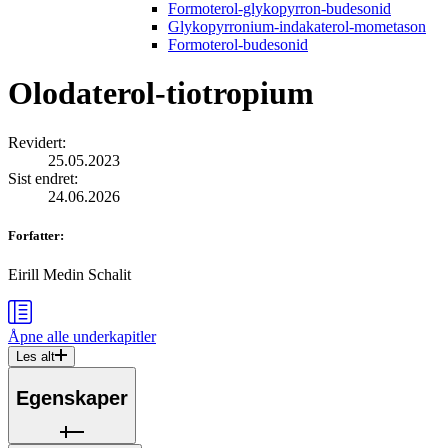
Formoterol-glykopyrron-budesonid
Glykopyrronium-indakaterol-mometason
Formoterol-budesonid
Olodaterol-tiotropium
Revidert
:
25.05.2023
Sist endret
:
24.06.2026
Forfatter
:
Eirill Medin Schalit
Åpne alle
underkapitler
Les alt
Egenskaper