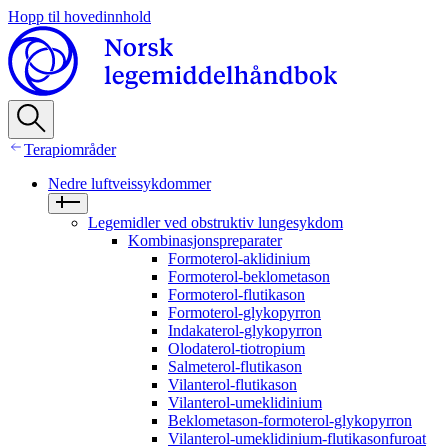
Hopp til hovedinnhold
Terapiområder
Nedre luftveissykdommer
Legemidler ved obstruktiv lungesykdom
Kombinasjonspreparater
Formoterol-aklidinium
Formoterol-beklometason
Formoterol-flutikason
Formoterol-glykopyrron
Indakaterol-glykopyrron
Olodaterol-tiotropium
Salmeterol-flutikason
Vilanterol-flutikason
Vilanterol-umeklidinium
Beklometason-formoterol-glykopyrron
Vilanterol-umeklidinium-flutikasonfuroat