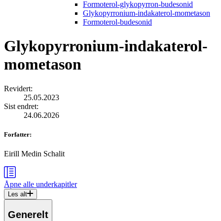
Formoterol-glykopyrron-budesonid
Glykopyrronium-indakaterol-mometason
Formoterol-budesonid
Glykopyrronium-indakaterol-
mometason
Revidert
:
25.05.2023
Sist endret
:
24.06.2026
Forfatter
:
Eirill Medin Schalit
Åpne alle
underkapitler
Les alt
Generelt