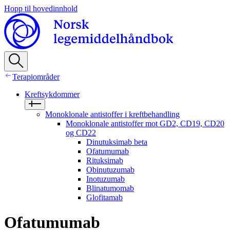
Hopp til hovedinnhold
Terapiområder
Kreftsykdommer
Monoklonale antistoffer i kreftbehandling
Monoklonale antistoffer mot GD2, CD19, CD20
og CD22
Dinutuksimab beta
Ofatumumab
Rituksimab
Obinutuzumab
Inotuzumab
Blinatumomab
Glofitamab
Ofatumumab