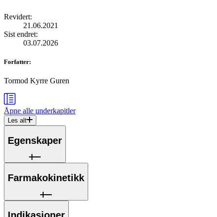
Revidert
:
21.06.2021
Sist endret
:
03.07.2026
Forfatter
:
Tormod Kyrre Guren
Åpne alle
underkapitler
Les alt
Egenskaper
Farmakokinetikk
Indikasjoner